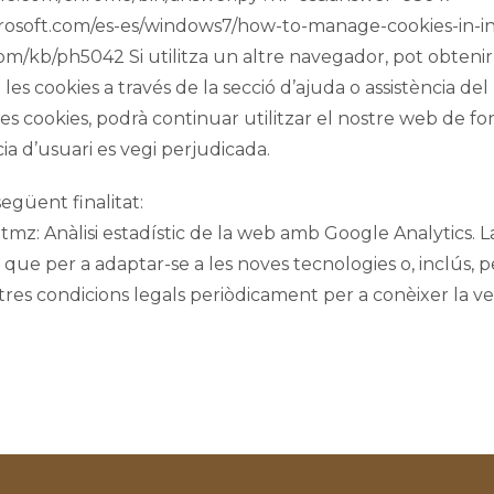
icrosoft.com/es-es/windows7/how-to-manage-cookies-in-i
.com/kb/ph5042 Si utilitza un altre navegador, pot obten
e les cookies a través de la secció d’ajuda o assistència de
es cookies, podrà continuar utilitzar el nostre web de for
ia d’usuari es vegi perjudicada.
següent finalitat:
mz: Anàlisi estadístic de la web amb Google Analytics. L
 que per a adaptar-se a les noves tecnologies o, inclús, p
res condicions legals periòdicament per a conèixer la v