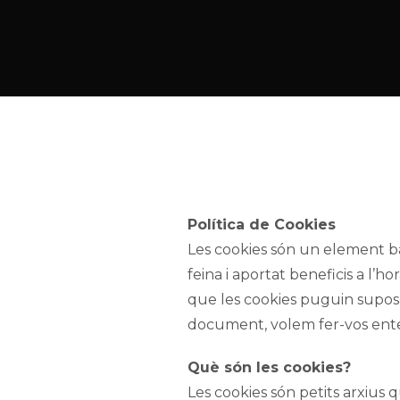
Política de Cookies
Les cookies són un element bàs
feina i aportat beneficis a l’h
que les cookies puguin suposa
document, volem fer-vos enten
Què són les cookies?
Les cookies són petits arxius q