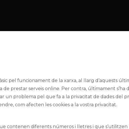
ic pel funcionament de la xarxa, al llarg d’aquests últims
ora de prestar serveis online. Per contra, últimament s’ha 
r un problema pel que fa a la privacitat de dades del p
dre, com afecten les cookies a la vostra privacitat.
ue contenen diferents números i lletres i que s’utilitzen 