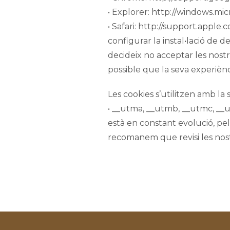
• Explorer: http://windows.m
• Safari: http://support.apple
configurar la instal•lació de d
decideix no acceptar les nostr
possible que la seva experiènc
Les cookies s’utilitzen amb la 
• __utma, __utmb, __utmc, __ut
està en constant evolució, pel
recomanem que revisi les nost