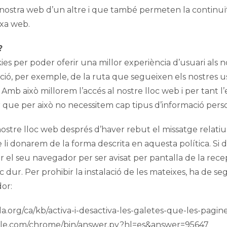
nostra web d’un altre i que també permeten la continuït
ixa web.
?
es per poder oferir una millor experiència d’usuari als no
ó, per exemple, de la ruta que segueixen els nostres us
. Amb això millorem l’accés al nostre lloc web i per tant l
 que per això no necessitem cap tipus d’informació person
 nostre lloc web després d’haver rebut el missatge relati
li donarem de la forma descrita en aquesta política. Si d
r el seu navegador per ser avisat per pantalla de la recep
sc dur. Per prohibir la instalació de les mateixes, ha de se
or:
illa.org/ca/kb/activa-i-desactiva-les-galetes-que-les-pagi
ogle.com/chrome/bin/answer.py?hl=es&answer=95647