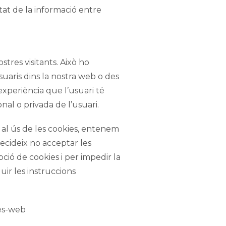
at de la informació entre
stres visitants. Això ho
uaris dins la nostra web o des
’experiència que l’usuari té
al o privada de l’usuari.
u al ús de les cookies, entenem
ecideix no acceptar les
ció de cookies i per impedir la
guir les instruccions
nes-web