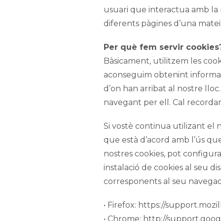
usuari que interactua amb la 
diferents pàgines d’una mate
Per què fem servir cookies
Bàsicament, utilitzem les cooki
aconseguim obtenint informaci
d’on han arribat al nostre lloc
navegant per ell. Cal recordar
Si vostè continua utilizant el
que està d’acord amb l’ús que 
nostres cookies, pot configura
instalació de cookies al seu di
corresponents al seu navegad
• Firefox: https://support.moz
• Chrome: http://support.go