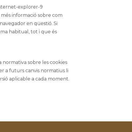
nternet-explorer-9
ir més informació sobre com
l navegador en qüestió. Si
ma habitual, tot i que és
a normativa sobre les cookies
er a futurs canvis normatius li
ersió aplicable a cada moment.